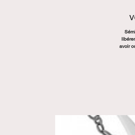
v
Sémi
libére
avoir o