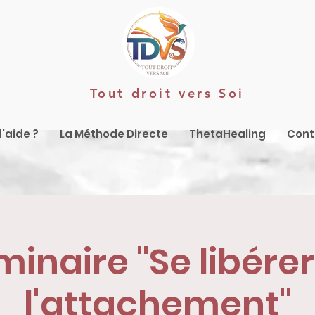
Tout droit vers Soi
'aide ?
La Méthode Directe
ThetaHealing
Cont
inaire "Se libére
l'attachement"