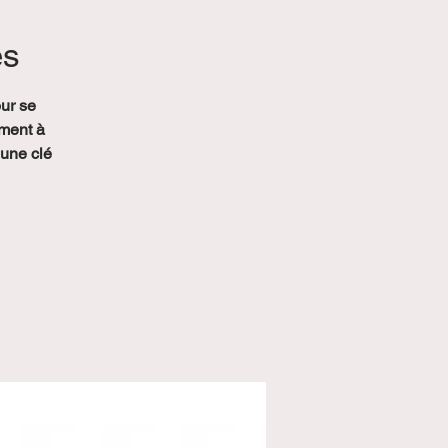
es
ur se
ement à
 une clé