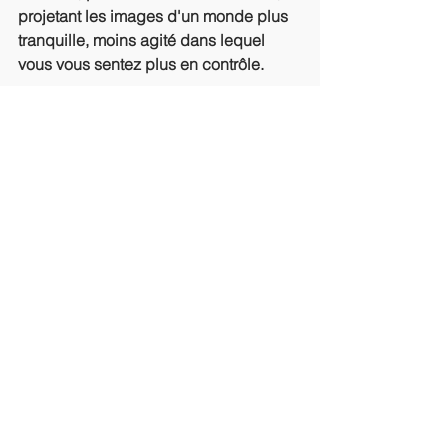
projetant les images d'un monde plus 
tranquille, moins agité dans lequel 
vous vous sentez plus en contrôle.
Libérez-vous de l'agitation dans votre 
tête,
 et sortez du drame. Essayez cela et 
respirez la vie à pleins poumons !