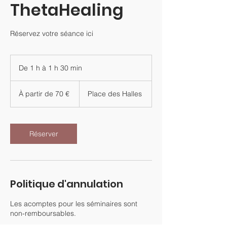
ThetaHealing
Réservez votre séance ici
De 1 h à 1 h 30 min
D
e
À
1
partir
À partir de 70 €
Place des Halles
de
à
70
1
euros
3
0
Réserver
m
i
n
Politique d'annulation
Les acomptes pour les séminaires sont
non-remboursables.