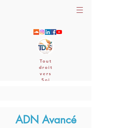
Tout
droit
vers
Soi
06 88 25 79 74 / email : contact
ADN Avancé