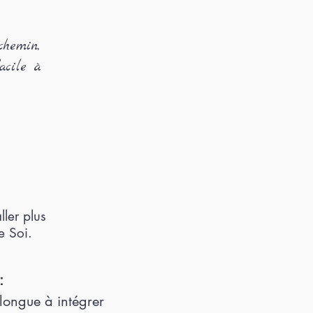
 chemin,
acile à
ller plus
e Soi.
:
 longue à intégrer