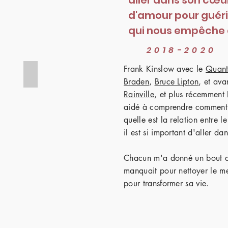
aller dans son cœur
d'amour pour guéri
qui nous empêche d
2018-2020
Frank Kinslow avec le
Quant
ville
Ramana Maharshi
Braden
,
Bruce Lipton
,
et ava
Rainville
, et plus récemment
aidé à comprendre comment f
quelle est la relation entre l
il est si important d'aller da
Chacun m'a donné un bout du
manquait pour nettoyer le men
pour transformer sa vie.