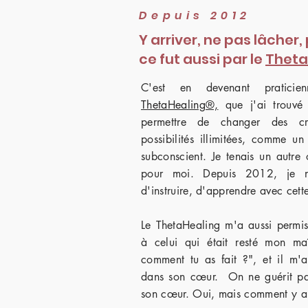
Depuis 2012
Y arriver, ne pas lâcher,
ce fut aussi par le
Theta
C'est en devenant praticien
ThetaHealing®,
que j'ai trouvé 
permettre de changer des cr
possibilités illimitées, comme u
subconscient. Je tenais un autre o
pour moi. Depuis 2012, je n'
d'instruire, d'apprendre avec cett
Le ThetaHealing m'a aussi permis
à celui qui était resté mon maî
comment tu as fait ?", et il m'a 
dans son
cœur. On ne guérit pa
son
cœur
. Oui, mais comment y a