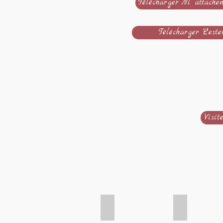
Télécharger "Ni attachem
Télécharger "Lester 
Visit
Frank Kinslow
Bruce Lipto