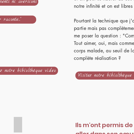
ents ni aversions"
notre infinité et on est libres 
raconte..."
Pourtant la technique que j'
partie mais pas complètemen
me poser la question : "Comm
Tout aimer, oui, mais comme
corps malade, au seuil de la
complète réalisation ?
ez notre bibiolthèque video
Visitez notre bibiolthèque
Ils m'ont permis 
n
Gregg Braden