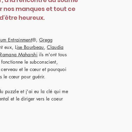
, à la rencontre du souffle
r nos manques et tout ce
'être heureux.
um Entrainment
®,
Gregg
nt eux, L
ise Bourbeau
,
Claudia
Ramana Maharshi
ils m'ont tous
onctionne le subconscient,
e cerveau et le
cœur et pourquoi
ns le
cœur
pour guérir.
 puzzle et j'ai eu la clé qui me
tal et le diriger vers le coeur