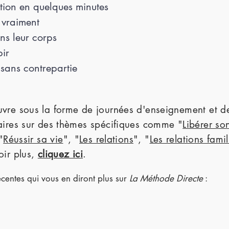
tion en quelques minutes
t vraiment
ns leur corps
bir
 sans contrepartie
vre sous la forme de journées d'enseignement et de
aires sur des thèmes spécifiques comme "
Libérer son
"
Réussir sa vie
", "
Les relations
", "
Les relations famil
oir plus,
cliquez ici
.
écentes qui vous en diront plus sur
La Méthode Directe
: