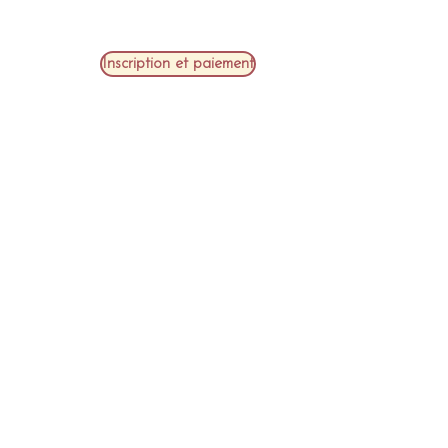
Inscription et paiement
ADN3
ADN3 est un cours avancé qui vous
aide à retrouver votre maitrise de l'esprit
et de la matière. Ce séminaire vous
connecte aussi aux vertus nécessaires à