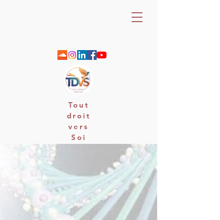
Tout
droit
vers
Soi
06 88 25 79 74 / email : contact