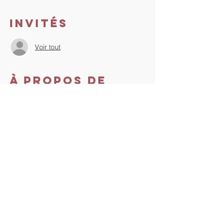
Invités
Voir tout
À propos de
l'événement
Lien vers l'inscription sur le site officiel : 
https://www.thetahealing.com/seminar-
370307-details.html
Lien vers le paiement 
: 
https://www.tout-
droit-vers-soi.com/formations-thetahealing
Partager cet
événement