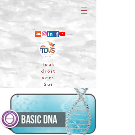
Tout
droit
vers
Soi
06 88 25 79 74 / email : contact