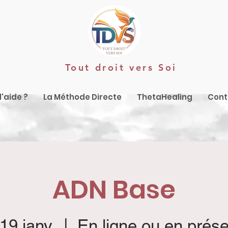
Tout droit vers Soi
'aide ?
La Méthode Directe
ThetaHealing
Cont
ADN Base
 19 janv.
  |  
En ligne ou en prése