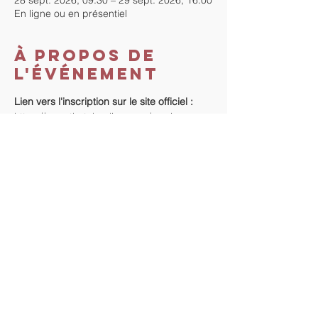
28 sept. 2026, 09:30 – 29 sept. 2026, 16:00
En ligne ou en présentiel
À propos de
l'événement
Lien vers l'inscription sur le site officiel : 
https://www.thetahealing.com/seminar-
381057-details.html
Lien vers le paiement 
: 
https://www.tout-
droit-vers-soi.com/approfondissement
RSVP
Partager cet
événement