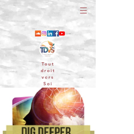
Tout
droit
vers
Soi
06 88 25 79 74 / email : contact