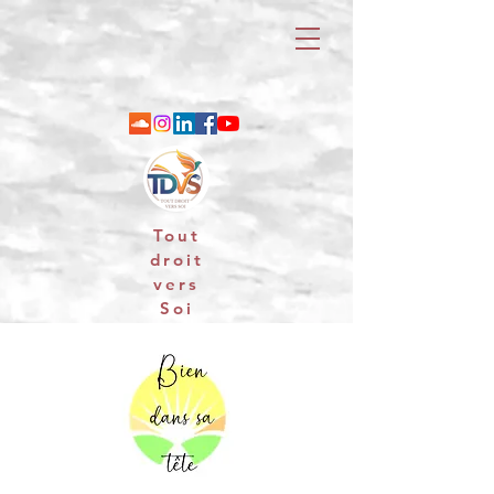
Tout
droit
vers
Soi
06 88 25 79 74 / email : contact