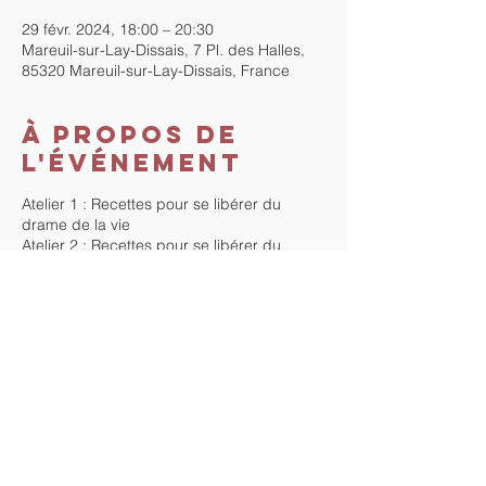
29 févr. 2024, 18:00 – 20:30
Mareuil-sur-Lay-Dissais, 7 Pl. des Halles,
85320 Mareuil-sur-Lay-Dissais, France
À propos de
l'événement
Atelier 1 : Recettes pour se libérer du
drame de la vie
Atelier 2 : Recettes pour se libérer du
stress
Atelier 3 :Recettes pour libérer ses
émotions négative
Atelier 4 : Recettes pour libérer son corps
Atelier 5 : Recettes pour créer sa vie
30€ l'atelier par personne payables en une
fois le jour du 1er atelier ou possibilité de
laisser 5 chèques qui seront encaissés au
fur et à mesure des séminaires. Cette serie
d'ateliers est non discociable.