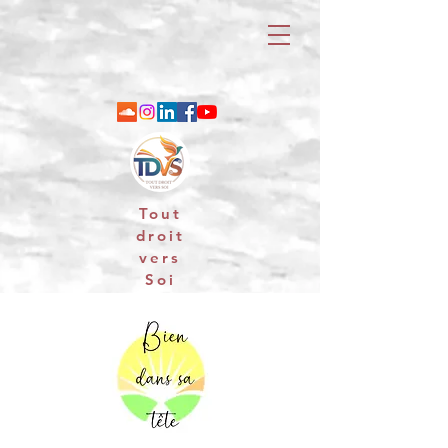
Tout
droit
vers
Soi
06 88 25 79 74 / email : contact