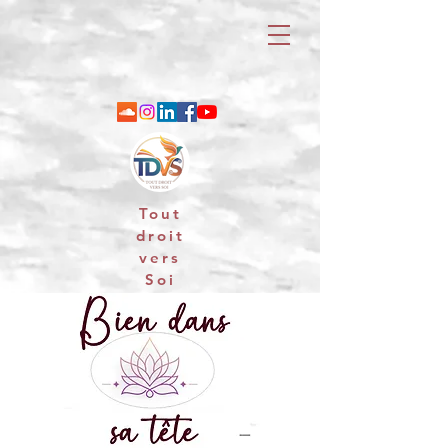
Tout
droit
vers
Soi
06 88 25 79 74 / email : contact