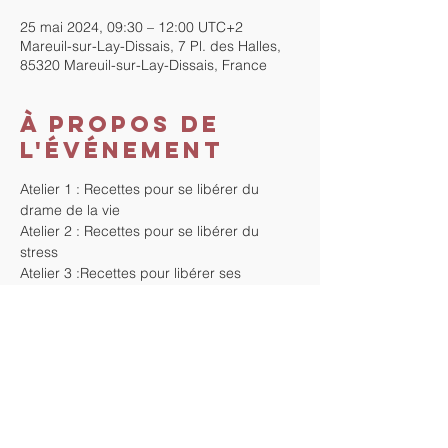
25 mai 2024, 09:30 – 12:00 UTC+2
Mareuil-sur-Lay-Dissais, 7 Pl. des Halles,
85320 Mareuil-sur-Lay-Dissais, France
À propos de
l'événement
Atelier 1 : Recettes pour se libérer du 
drame de la vie 
Atelier 2 : Recettes pour se libérer du 
stress 
Atelier 3 :Recettes pour libérer ses 
émotions négative 
Atelier 4 : Recettes pour libérer son corps 
Atelier 5 : Recettes pour créer sa vie 
30€ l'atelier par personne payables en une 
fois le jour du 1er atelier ou possibilité de 
laisser 5 chèques qui seront encaissés au 
fur et à mesure des séminaires. Cette serie 
d'ateliers est non discociable. 