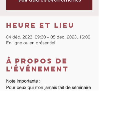
Heure et lieu
04 déc. 2023, 09:30 – 05 déc. 2023, 16:00
En ligne ou en présentiel
À propos de
l'événement
Note importante
 :
Pour ceux qui n'on jamais fait de séminaire 
avec "La Méthode", le début du séminaire 
se fera la veille, de 18h à 20h.
Ce séminaire peut se faire en ligne ou en 
présentiel selon votre choix.
Coût du séminaire
 :
Si vous n'avez jamais fait de séminaire "La 
Méthode" : 420€.