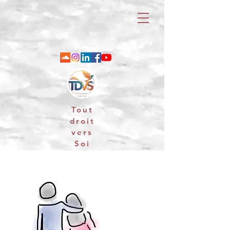
Tout
droit
vers
Soi
06 88 25 79 74 / email : contact