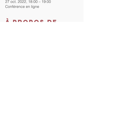
27 oct. 2022, 18:00 – 19:00
Conférence en ligne
À propos de
l'événement
Cette conférence est gratuite. Inscrivez-
vous pour recevoir le lien zoom de la 
conférence.
Au plaisir de vous y rencontrer !
Partager cet
événement
Tout droit vers Soi. Proudly
created with
Wix.com