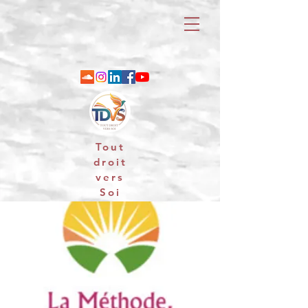
Tout
droit
vers
Soi
06 88 25 79 74 / email : contact