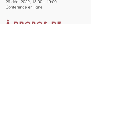
29 déc. 2022, 18:00 – 19:00
Conférence en ligne
À propos de
l'événement
Cette conférence est gratuite. Inscrivez-
vous pour recevoir le lien zoom de la 
conférence.
Au plaisir de vous y rencontrer !
Partager cet
événement
Tout droit vers Soi. Proudly
created with
Wix.com