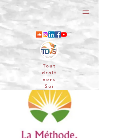
Tout
droit
vers
Soi
06 88 25 79 74 / email : contact