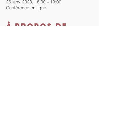
26 janv. 2023, 18:00 – 19:00
Conférence en ligne
À propos de
l'événement
Cette conférence est gratuite. Inscrivez-
vous pour recevoir le lien zoom de la 
conférence.
Au plaisir de vous y rencontrer !
Partager cet
événement
Tout droit vers Soi. Proudly
created with
Wix.com