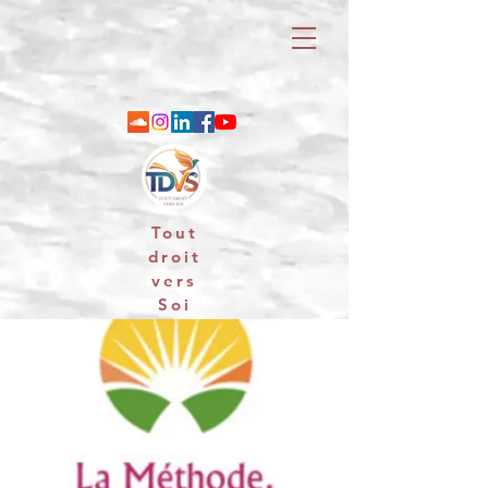
Tout
droit
vers
Soi
06 88 25 79 74 / email : contact