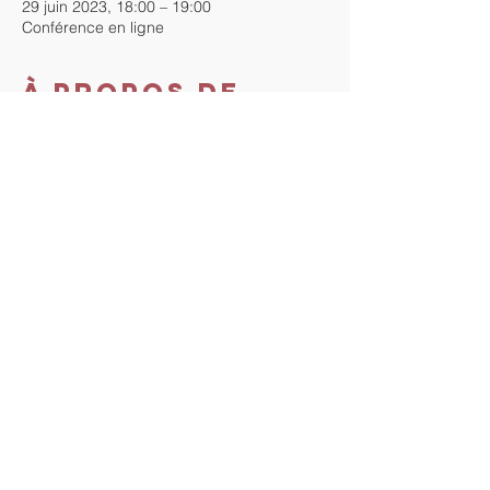
29 juin 2023, 18:00 – 19:00
Conférence en ligne
À propos de
l'événement
Cette conférence est gratuite. Inscrivez-
vous pour recevoir le lien zoom de la 
conférence.
Au plaisir de vous y rencontrer !
Partager cet
événement
Tout droit vers Soi. Proudly
created with
Wix.com