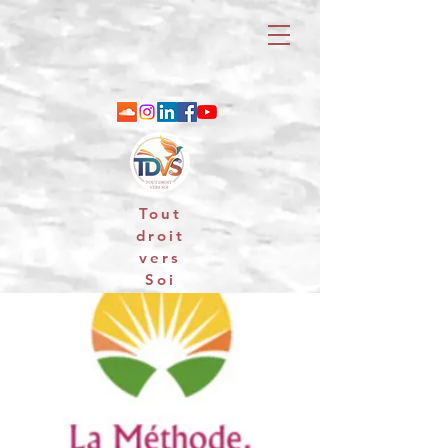
Tout
droit
vers
Soi
06 88 25 79 74 / email : contact