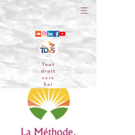
Tout
droit
vers
Soi
06 88 25 79 74 / email : contact