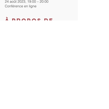
24 août 2023, 19:00 – 20:00
Conférence en ligne
À propos de
l'événement
Cette conférence est gratuite. Inscrivez-
vous pour recevoir le lien zoom de la 
conférence.
Au plaisir de vous y rencontrer !
Partager cet
événement
Tout droit vers Soi. Proudly
created with
Wix.com