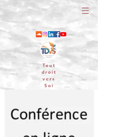
Tout
droit
vers
Soi
06 88 25 79 74 / email : contact