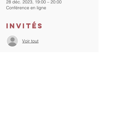
28 déc. 2023, 19:00 – 20:00
Conférence en ligne
Invités
Voir tout
À propos de
l'événement
Cette conférence est gratuite. Inscrivez-
vous pour recevoir le lien zoom de la 
conférence.
Au plaisir de vous y rencontrer !
Partager cet
événement