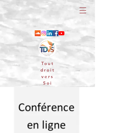
Tout
droit
vers
Soi
06 88 25 79 74 / email : contact