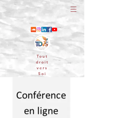
Tout
droit
vers
Soi
06 88 25 79 74 / email : contact