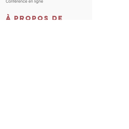
Conférence en ligne
À propos de
l'événement
Cette conférence est gratuite. Inscrivez-
vous pour recevoir le lien zoom de la 
conférence.
Au plaisir de vous y rencontrer !
Partager cet
événement
Tout droit vers Soi. Proudly
created with
Wix.com
Retrouvez Chantal Mallet sur Resalib : annuaire, référencement et