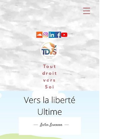
Tout
droit
vers
Soi
06 88 25 79 74 / email : contact