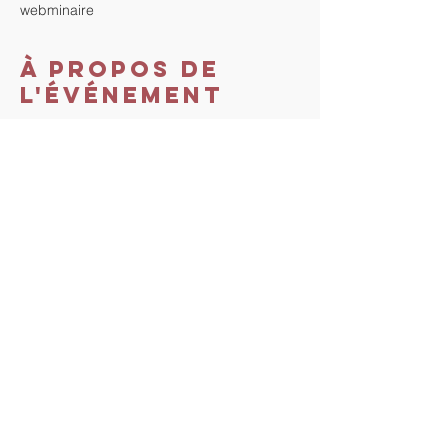
webminaire
À propos de
l'événement
Minimum de 3 personnes.
Coût du Webminaire : 20€ par inscrit.
Durée : 1h.
Règlement Paypal : 
https://www.paypal.me/ChantalMallet
 au 
moins 1h avant le début du webminaire 
pour recevoir le lien zoom.
Partager cet
événement