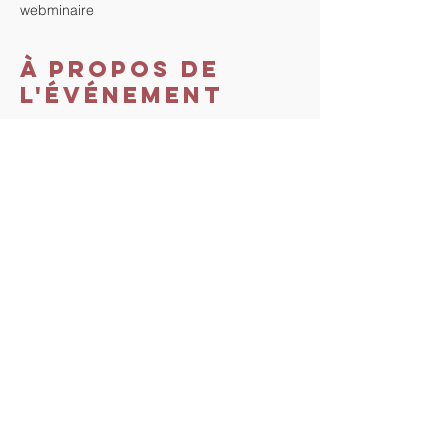
webminaire
À propos de
l'événement
Minimum de 3 personnes.
Coût du Webminaire : 20€ par inscrit.
Durée : 1h.
Règlement Paypal : 
https://www.paypal.me/ChantalMallet
 au 
moins 1h avant le début du webminaire 
pour recevoir le lien zoom.
Partager cet
événement