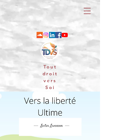
Tout
droit
vers
Soi
06 88 25 79 74 / email : contact