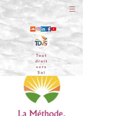
Tout
droit
vers
Soi
06 88 25 79 74 / email : contact