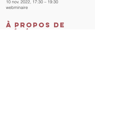
10 nov. 2022, 17:30 – 19:30
webminaire
À propos de
l'événement
Prix du webminaire "Initiation à La 
Méthode" :  70 €.
Dès votre inscription, vous recevrez un lien 
Paypal pour le règlement et le lien zoom 
pour vous connecter au webminaire.
Partager cet
événement
Tout droit vers Soi. Proudly