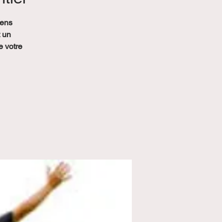
iens
t un
e votre