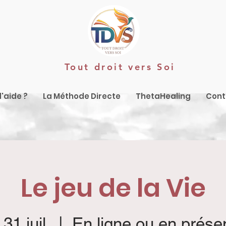
Tout droit vers Soi
'aide ?
La Méthode Directe
ThetaHealing
Cont
Le jeu de la Vie
 31 juil.
  |  
En ligne ou en présen