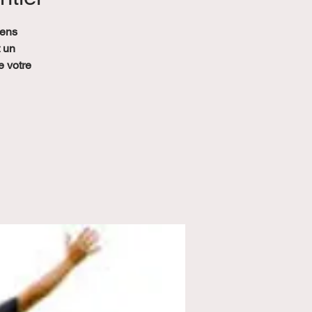
iens
t un
e votre