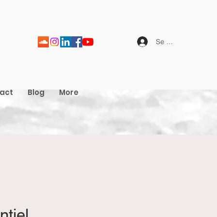
Se connecter
act
Blog
More
ntiel