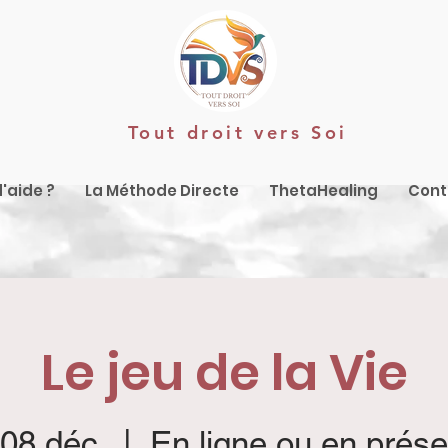
Tout droit vers Soi
'aide ?
La Méthode Directe
ThetaHealing
Cont
Le jeu de la Vie
 08 déc.
  |  
En ligne ou en prése