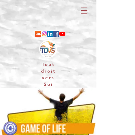
Tout
droit
vers
Soi
06 88 25 79 74 / email : contact