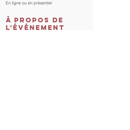
En ligne ou en présentiel
À propos de
l'événement
Lien vers l'inscription sur le site officiel : 
https://www.thetahealing.com/seminar-
380937-details.html
Lien vers le paiement 
: 
https://www.tout-
droit-vers-soi.com/jeu-de-la-vie
Partager cet
événement
Tout droit vers Soi. Proudly