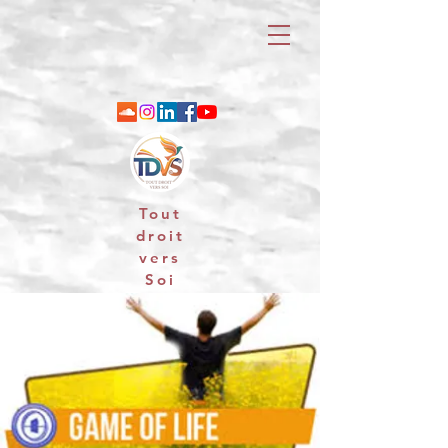
Tout
droit
vers
Soi
06 88 25 79 74 / email : contact