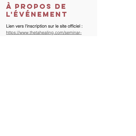
À propos de
l'événement
Lien vers l'inscription sur le site officiel : 
https://www.thetahealing.com/seminar-
381062-details.html
Lien vers le paiement 
: 
https://www.tout-
droit-vers-soi.com/jeu-de-la-vie
RSVP
Partager cet
événement