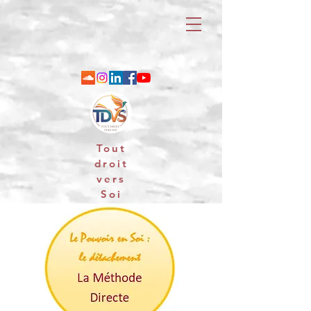
Tout
droit
vers
Soi
06 88 25 79 74 / email : contact