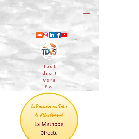
Tout
droit
vers
Soi
06 88 25 79 74 / email : contact