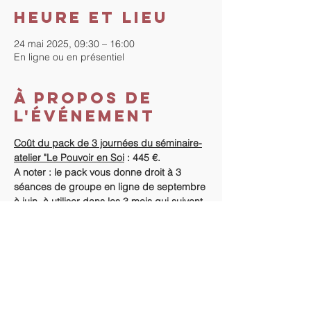
Heure et lieu
24 mai 2025, 09:30 – 16:00
En ligne ou en présentiel
À propos de
l'événement
Coût du pack de 3 journées du séminaire-
atelier "Le Pouvoir en Soi
 : 445 €. 
A noter : le pack vous donne droit à 3 
séances de groupe en ligne de septembre 
à juin, à utiliser dans les 3 mois qui suivent 
le séminaire.
Horaires
 : 9h30-16h
Coût pour une seule journée  - Le Pouvoir 
en Soi 3 : introspection et méditation : 
165€.