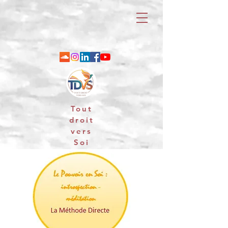
Tout
droit
vers
Soi
06 88 25 79 74 / email : contact