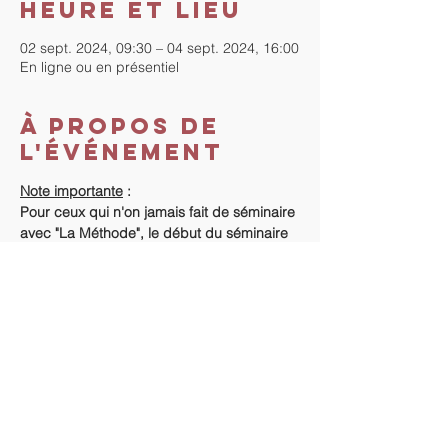
Heure et lieu
02 sept. 2024, 09:30 – 04 sept. 2024, 16:00
En ligne ou en présentiel
À propos de
l'événement
Note importante
 :
Pour ceux qui n'on jamais fait de séminaire 
avec "La Méthode", le début du séminaire 
se fera la veille, de 18h à 20h.
Ce séminaire peut se faire en ligne ou en 
présentiel selon votre choix.
Coût du séminaire
 :
Si vous n'avez jamais fait de séminaire "La 
Méthode" : 420€.
Vous avez déjà fait un séminaire avec La 
Méthode : 400 €.
En lire plus >