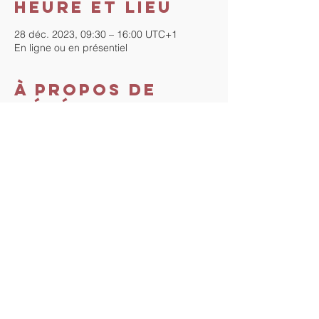
Heure et lieu
28 déc. 2023, 09:30 – 16:00 UTC+1
En ligne ou en présentiel
À propos de
l'événement
Séminaire-atelier d'une journée.
Prix du séminaire : 135€.
Pour en savoir plus,  visitez la page 
: https://www.tout-droit-vers-
soi.com/seminaires-et-retraites/les-
relations-familiales
Partager cet
événement