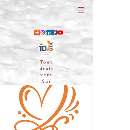
Tout
droit
vers
Soi
06 88 25 79 74 / email : contact