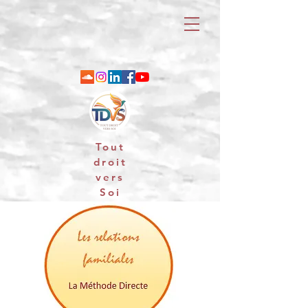
Tout
droit
vers
Soi
06 88 25 79 74 / email : contact