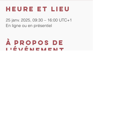
Heure et lieu
25 janv. 2025, 09:30 – 16:00 UTC+1
En ligne ou en présentiel
À propos de
l'événement
Séminaire-atelier d'une journée.
Prix du séminaire : 165€.
Pour en savoir plus,  visitez la page 
: https://www.tout-droit-vers-
soi.com/seminaires-et-retraites/les-
relations-familiales
Partager cet
événement