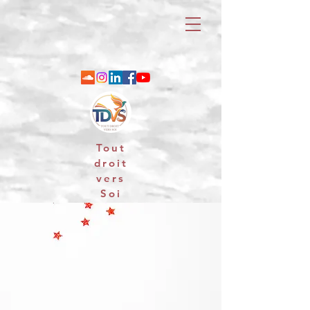
Tout
droit
vers
Soi
06 88 25 79 74 / email : contact