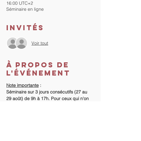
16:00 UTC+2
Séminaire en ligne
Invités
Voir tout
À propos de
l'événement
Note importante
 :
Séminaire sur 3 jours consécutifs (27 au 
29 août) de 9h à 17h. Pour ceux qui n'on 
jamais fait de séminaire avec "La 
Méthode", début du séminaire le vendredi 
26/08/2021 à 18h.
Coût du séminaire
 :
Vous n'avez jamais fait de séminaire avec 
"La Méthode" : 400 €.