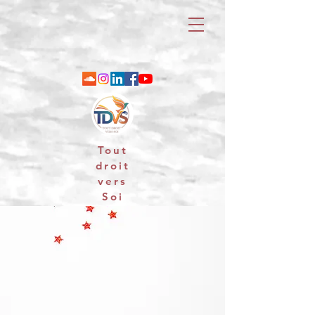
Tout
droit
vers
Soi
06 88 25 79 74 / email : contact