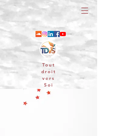
Tout
droit
vers
Soi
06 88 25 79 74 / email : contact