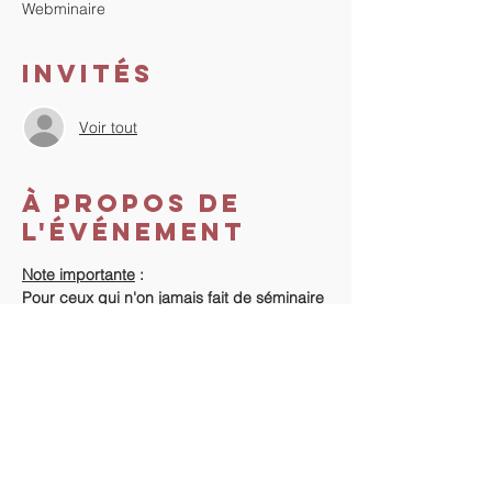
Webminaire
Invités
Voir tout
À propos de
l'événement
Note importante
 :
Pour ceux qui n'on jamais fait de séminaire 
avec "La Méthode", début du séminaire la 
veille, de 18h à 20h.
Coût du séminaire
 :
Vous n'avez jamais fait de séminaire avec 
"La Méthode" : 420 €.
Vous avez déjà fait un séminaire avec La 
Méthode : 400 €.
Informations supplémentaires : 