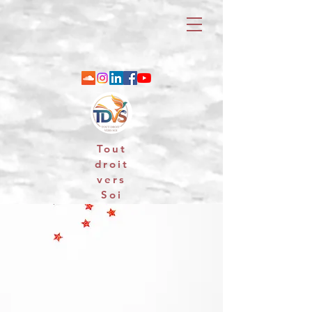
Tout
droit
vers
Soi
06 88 25 79 74 / email : contact