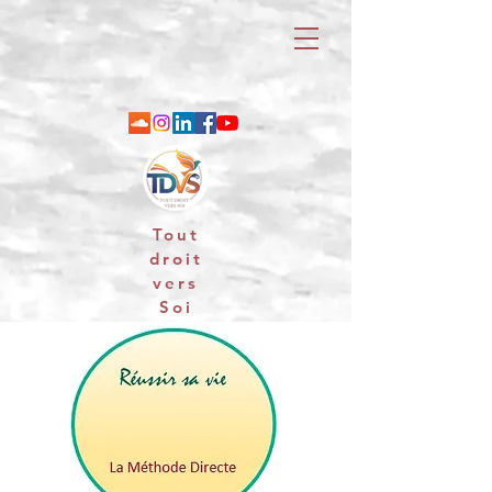
Tout
droit
vers
Soi
06 88 25 79 74 / email : contact