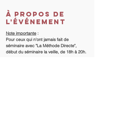
À propos de
l'événement
Note importante
 :
Pour ceux qui n'ont jamais fait de 
séminaire avec "La Méthode Directe", 
début du séminaire la veille, de 18h à 20h.
Coût du séminaire
 :
Vous n'avez jamais fait de séminaire avec 
"La Méthode Directe" : 420 €.
Vous avez déjà fait un séminaire avec La 
Méthode Directe : 400 €.
Informations supplémentaires : contactez-
moi au 06 88 25 79 74
Partager cet