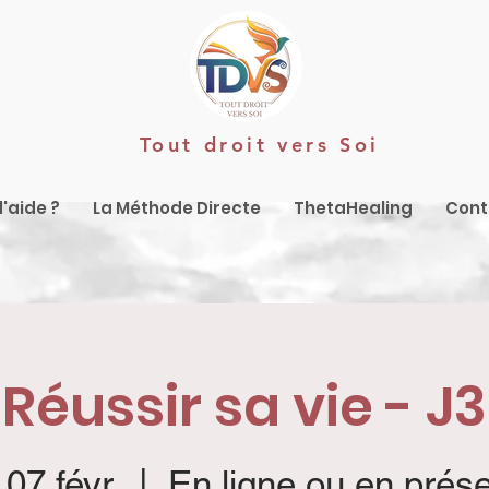
Tout droit vers Soi
'aide ?
La Méthode Directe
ThetaHealing
Cont
Réussir sa vie - J3
 07 févr.
  |  
En ligne ou en prése