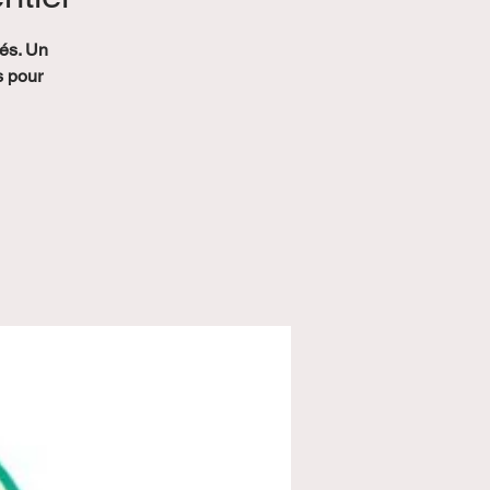
sés. Un
s pour