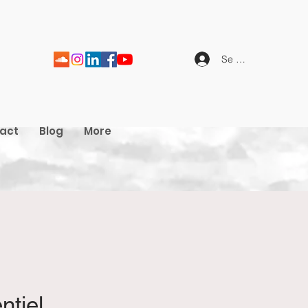
Se connecter
act
Blog
More
ntiel