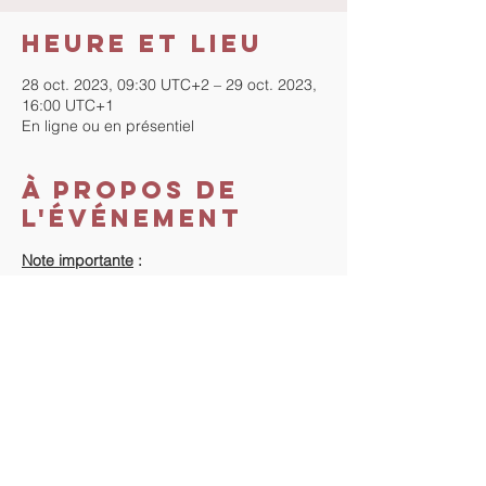
Heure et lieu
28 oct. 2023, 09:30 UTC+2 – 29 oct. 2023,
16:00 UTC+1
En ligne ou en présentiel
À propos de
l'événement
Note importante
 :
Pour ceux qui n'ont jamais fait de 
séminaire avec "La Méthode", début du 
séminaire la veille, de 18h à 20h.
Coût du séminaire
 :
Vous n'avez jamais fait de séminaire avec 
"La Méthode" : 420 €.
Vous avez déjà fait un séminaire avec La 
Méthode : 400 €.
Informations supplémentaires : contactez-