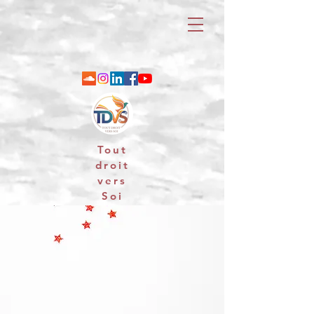
Tout
droit
vers
Soi
06 88 25 79 74 / email : contact