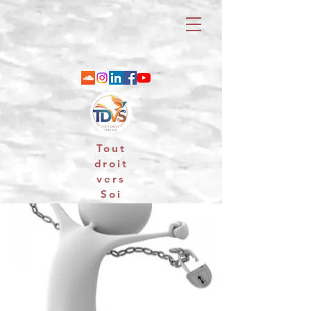
Tout
droit
vers
Soi
06 88 25 79 74 / email : contact