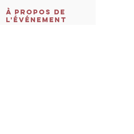
À propos de
l'événement
Note importante : 
Coût du séminaire : 450 €. Prix 
exceptionnel de 350€ jusqu'au 15 mai 
2021.
Plus d'infos : https://www.tout-droit-vers-
soi.com/seminaires-et-retraites
Partager cet
événement
Tout droit vers Soi. Proudly
created with
Wix.com