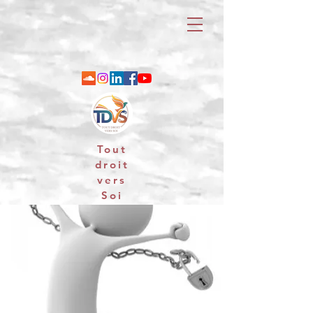
Tout
droit
vers
Soi
06 88 25 79 74 / email : contact