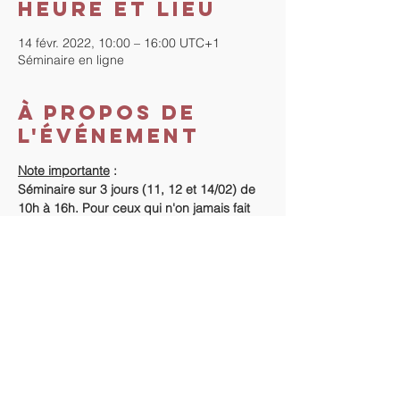
Heure et lieu
14 févr. 2022, 10:00 – 16:00 UTC+1
Séminaire en ligne
À propos de
l'événement
Note importante
 : 
Séminaire sur 3 jours (11, 12 et 14/02) de 
10h à 16h. Pour ceux qui n'on jamais fait 
de séminaire avec "La Méthode", début du 
séminaire le vendredi 10/02/2022 à 18h.
Coût du séminaire
 : 
Vous n'avez jamais fait de séminaire avec 
"La Méthode" : 380 €.
Vous avez déjà fait un séminaire "La 
Méthode" : 350 €.
Règlement
 :
En lire plus >