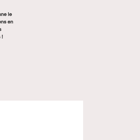
nne le
ens en
s
 !