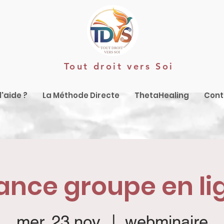
Tout droit vers Soi
'aide ?
La Méthode Directe
ThetaHealing
Cont
ance groupe en li
mer. 23 nov.
  |  
webminaire