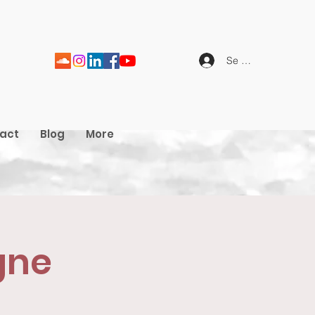
Se connecter
act
Blog
More
gne