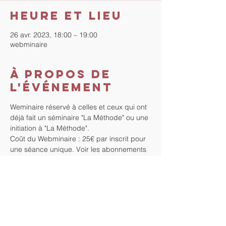
Heure et lieu
26 avr. 2023, 18:00 – 19:00
webminaire
À propos de
l'événement
Weminaire réservé à celles et ceux qui ont 
déjà fait un séminaire "La Méthode" ou une 
initiation à "La Méthode".
Coût du Webminaire : 25€ par inscrit pour 
une séance unique. Voir les abonnements 
sur notre page "Séances de groupe en 
ligne" : https://www.tout-droit-vers-
soi.com/seances-groupe-en-ligne.
Durée : 1h.
Règlement Paypal : 
https://www.paypal.me/ChantalMallet
 au 
moins 1h avant le début du webminaire 