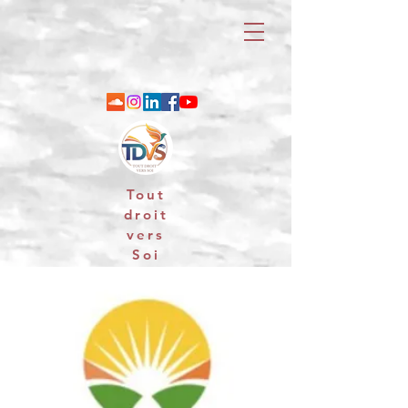
Tout
droit
vers
Soi
06 88 25 79 74 / email : contact