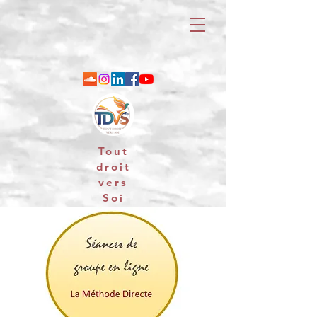
Tout
droit
vers
Soi
06 88 25 79 74 / email : contact