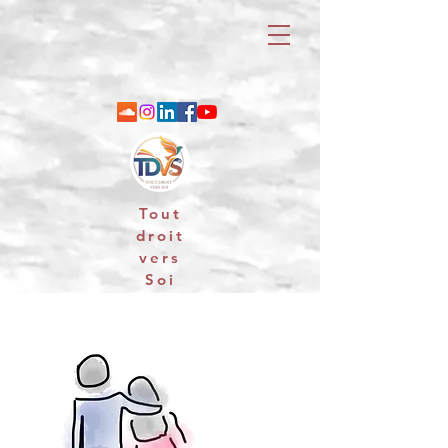
Tout
droit
vers
Soi
06 88 25 79 74 / email : contact