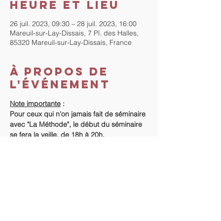
Heure et lieu
26 juil. 2023, 09:30 – 28 juil. 2023, 16:00
Mareuil-sur-Lay-Dissais, 7 Pl. des Halles,
85320 Mareuil-sur-Lay-Dissais, France
À propos de
l'événement
Note importante
 :
Pour ceux qui n'on jamais fait de séminaire 
avec "La Méthode", le début du séminaire 
se fera la veille, de 18h à 20h.
Coût du séminaire
 :
Si vous n'avez jamais fait de séminaire "La 
Méthode" : 420€.
Vous avez déjà fait un séminaire avec La 
Méthode : 400 €.
Règlement
 :
En lire plus >