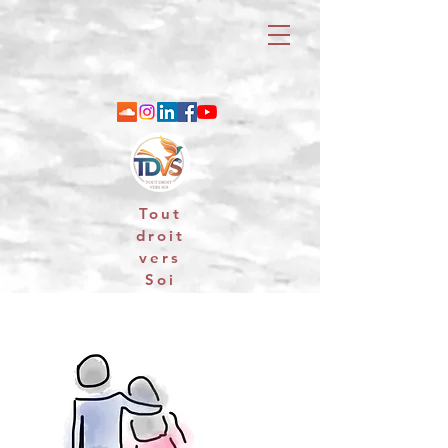
Tout
droit
vers
Soi
06 88 25 79 74 / email : contact