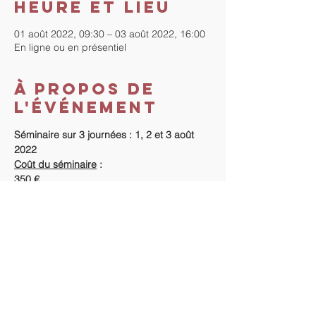
Heure et lieu
01 août 2022, 09:30 – 03 août 2022, 16:00
En ligne ou en présentiel
À propos de
l'événement
Séminaire sur 3 journées : 1, 2 et 3 août 
2022
Coût du séminaire
 :
350 €.
Règlement
 :
Dès réception de votre inscription en ligne, 
 je reviens vers vous pour les informations 
concernant le règlement de l'acompte et 
du séminaire.
Informations supplémentaires : 
https://www.tout-droit-vers-
soi.com/seminaires-et-retraites