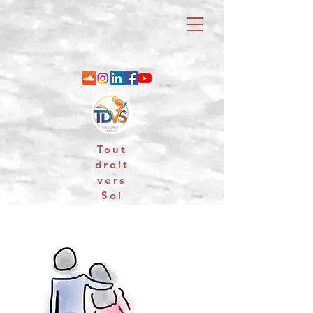
Tout
droit
vers
Soi
06 88 25 79 74 / email : contact