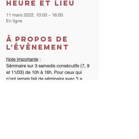
Heure et lieu
11 mars 2022, 10:00 – 16:00
En ligne
À propos de
l'événement
Note importante
 :
Séminaire sur 3 samedis consécutifs (7, 9 
et 11/03) de 10h à 16h. Pour ceux qui 
n'ont jamais fait de séminaire avec "La 
Méthode", début du séminaire le 
dimanche 6 mars à 18h.
Coût du séminaire
 :
Vous n'avez jamais fait de séminaire avec 
"La Méthode" : 380 €.
Vous avez déjà fait un séminaire "La 
Méthode" : 350 €.
Règlement
 :