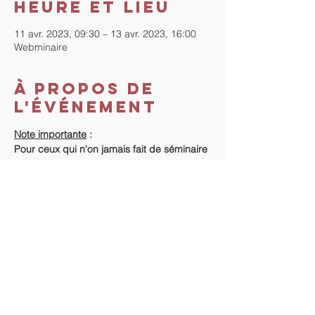
Heure et lieu
11 avr. 2023, 09:30 – 13 avr. 2023, 16:00
Webminaire
À propos de
l'événement
Note importante
 :
Pour ceux qui n'on jamais fait de séminaire 
avec "La Méthode", le début du séminaire 
se fera la veille, de 18h à 20h.
Coût du séminaire
 :
Si vous n'avez jamais fait de séminaire "La 
Méthode" : 420€.
Vous avez déjà fait un séminaire avec La 
Méthode : 400 €.
Règlement
 :
En lire plus >