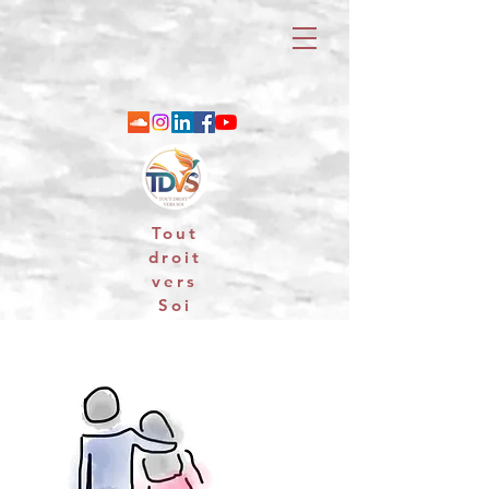
Tout
droit
vers
Soi
06 88 25 79 74 / email : contact